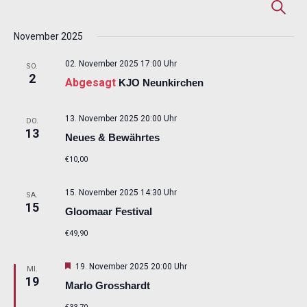
Veranstaltungen
Veransta
Ver
Suche
Suche
An
November 2025
und
Nav
Ansichte
02. November 2025 17:00 Uhr
SO.
Navigati
2
Abgesagt
KJO Neunkirchen
13. November 2025 20:00 Uhr
DO.
13
Neues & Bewährtes
€10,00
15. November 2025 14:30 Uhr
SA.
15
Gloomaar Festival
€49,90
Hervorgehoben
19. November 2025 20:00 Uhr
MI.
19
Marlo Grosshardt