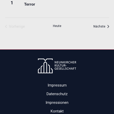
1
Terror
Vorherige
Heute
Veran
Nächste
Veranstaltungen
Impressum
Datenschutz
Impressionen
Kontakt