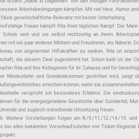
hte erzählt „Made in Dagenham“ von den mutigen Ford-Arbeiter
 bessere Arbeitsbedingungen kämpfen. Mit viel Herz, Humor und 
 Stück gesellschaftliche Relevanz mit bester Unterhaltung.
erufstätige Frauen kämpft Rita ihren täglichen Kampf: Der Man
r Schule sein und sie selbst rechtzeitig an ihrem Arbeitsp
men mit ein paar anderen Müttern und Freudinnen, als Näherin. Do
veau von ungelernten Hilfskräften zu senken. Rita ist empö
chaft, die diesem Deal zugestimmt hat. Schon bald ist der Cl
mpfen Rita und ihre Kolleginnen für ihr Zuhause und für Gerechtig
ber Mindestlohn und Grundeinkommen gestritten wird, zeigt d
Außergewöhnliches erreichen können, wenn sie zusammenhalten
äsehalle verspricht ein besonderes Erlebnis: Die eindrucksvo
ahmen für die energiegeladene Geschichte über Solidarität, Mu
rührende und zugleich mitreißende Umsetzung freuen.
6. Weitere Vorstellungen folgen am 8./9./11./12./14./15. un
es bei allen bekannten Vorverkaufsstellen von Ticket-Regional,
projekt