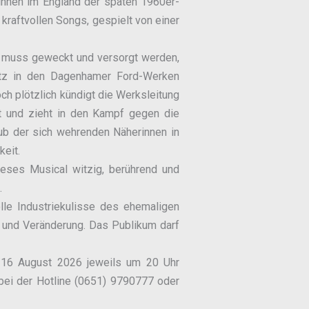
innen im England der späten 1960er-
kraftvollen Songs, gespielt von einer
n muss geweckt und versorgt werden,
latz in den Dagenhamer Ford-Werken
ch plötzlich kündigt die Werksleitung
rt und zieht in den Kampf gegen die
ub der sich wehrenden Näherinnen in
keit.
ieses Musical witzig, berührend und
.
lle Industriekulisse des ehemaligen
t und Veränderung. Das Publikum darf
d 16 August 2026 jeweils um 20 Uhr
 bei der Hotline (0651) 9790777 oder