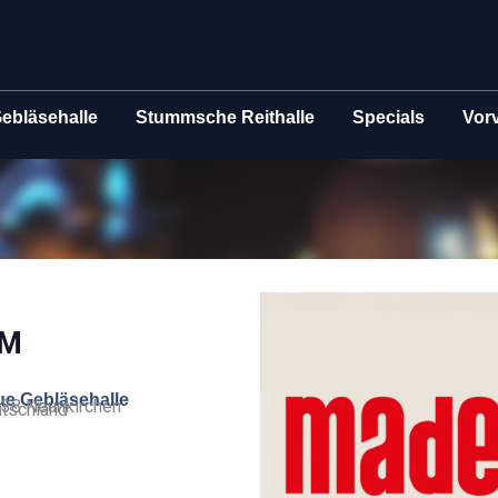
ebläsehalle
Stummsche Reithalle
Specials
Vor
AM
e Gebläsehalle
38 Neunkirchen
tschland