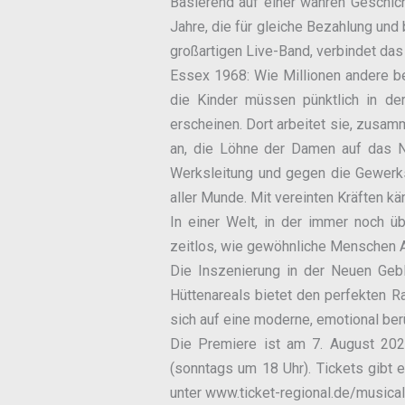
Basierend auf einer wahren Geschic
Jahre, die für gleiche Bezahlung und
großartigen Live-Band, verbindet das
Essex 1968: Wie Millionen andere b
die Kinder müssen pünktlich in de
erscheinen. Dort arbeitet sie, zusam
an, die Löhne der Damen auf das Ni
Werksleitung und gegen die Gewerks
aller Munde. Mit vereinten Kräften kä
In einer Welt, in der immer noch ü
zeitlos, wie gewöhnliche Menschen 
Die Inszenierung in der Neuen Gebl
Hüttenareals bietet den perfekten R
sich auf eine moderne, emotional be
Die Premiere ist am 7. August 202
(sonntags um 18 Uhr). Tickets gibt 
unter www.ticket-regional.de/musical