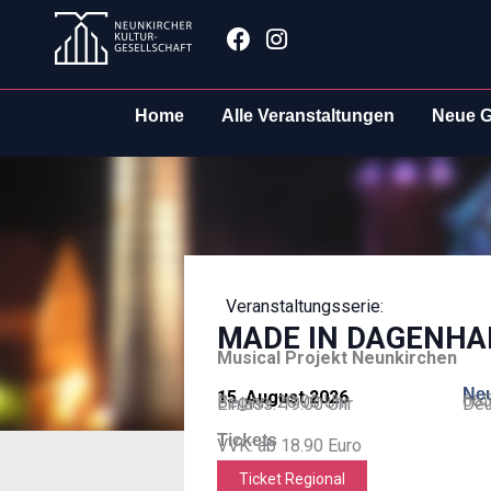
Zum
Facebook
Instagram
Inhalt
springen
Home
Alle Veranstaltungen
Neue G
Veranstaltungsserie:
MADE IN DAGENH
Musical Projekt Neunkirchen
Neu
15. August 2026
665
Beginn: 20:00 Uhr
Einlass: 19:00 Uhr
Deu
Tickets
VVK: ab 18.90 Euro
Ticket Regional