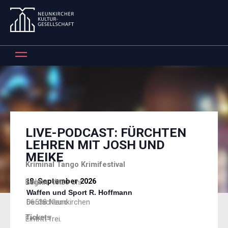
Zum
Inhalt
springen
LIVE-PODCAST: FÜRCHTEN
LEHREN MIT JOSH UND
MEIKE
Kriminal Tango Krimifestival
18. September 2026
Einlass: tba.
Beginn: 19:30 Uhr
Waffen und Sport R. Hoffmann
66538 Neunkirchen
Deutschland
Tickets
Eintritt frei.