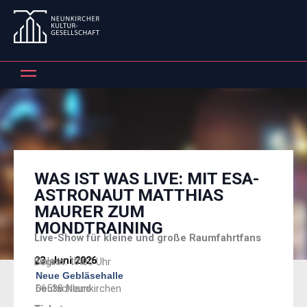
Zum
Inhalt
springen
WAS IST WAS LIVE: MIT ESA-
ASTRONAUT MATTHIAS
MAURER ZUM
MONDTRAINING
Live-Show für kleine und große Raumfahrtfans
23. Juni 2026
Einlass: tba.
Beginn: 17:00 Uhr
Neue Gebläsehalle
66538 Neunkirchen
Deutschland