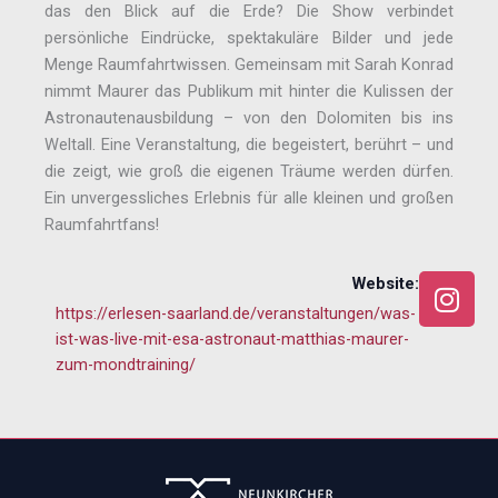
das den Blick auf die Erde? Die Show verbindet
persönliche Eindrücke, spektakuläre Bilder und jede
Menge Raumfahrtwissen. Gemeinsam mit Sarah Konrad
nimmt Maurer das Publikum mit hinter die Kulissen der
Astronautenausbildung – von den Dolomiten bis ins
Weltall. Eine Veranstaltung, die begeistert, berührt – und
die zeigt, wie groß die eigenen Träume werden dürfen.
Ein unvergessliches Erlebnis für alle kleinen und großen
Raumfahrtfans!
I
Website:
n
https://erlesen-saarland.de/veranstaltungen/was-
s
ist-was-live-mit-esa-astronaut-matthias-maurer-
t
zum-mondtraining/
a
g
r
a