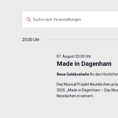
Veranstaltungen
Veranstaltungen
Bitte
für
Suche
Schlüsselwort
07.
und
eingeben.
August
Ansichten,
Suche
20:00 Uhr
2026
Navigation
nach
Veranstaltungen
07. August 20:00 Uhr
Schlüsselwort.
Made in Dagenham
Neue Gebläsehalle
An den Hochöfen
Das Musical Projekt Neunkirchen präse
2026: „Made in Dagenham – Das Music
Neunkichen in seinem…