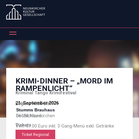
Zum
Inhalt
springen
KRIMI-DINNER – „MORD IM
RAMPENLICHT“
Kriminal Tango Krimifestival
21. September 2026
Einlass: 18:15 Uhr
Beginn: 19:00 Uhr
Stumms Brauhaus
66538 Neunkirchen
Deutschland
Tickets
VVK: 67.00 Euro inkl. 3-Gang-Menü exkl. Getränke
Ticket Regional