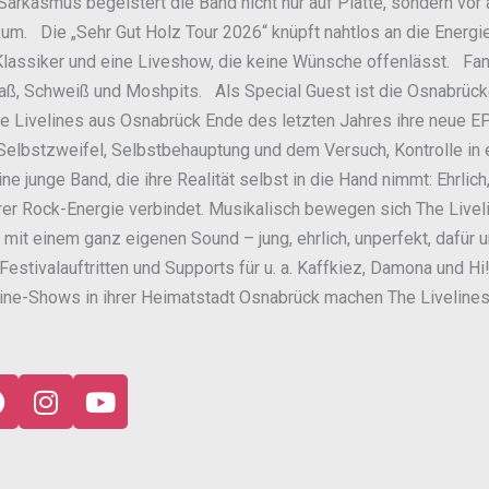
 Sarkasmus begeistert die Band nicht nur auf Platte, sondern vor 
um. Die „Sehr Gut Holz Tour 2026“ knüpft nahtlos an die Energ
Klassiker und eine Liveshow, die keine Wünsche offenlässt. Fan
aß, Schweiß und Moshpits. Als Special Guest ist die Osnabrüc
e Livelines aus Osnabrück Ende des letzten Jahres ihre neue EP
bstzweifel, Selbstbehauptung und dem Versuch, Kontrolle in ein
e junge Band, die ihre Realität selbst in die Hand nimmt: Ehrlich
er Rock-Energie verbindet. Musikalisch bewegen sich The Live
 mit einem ganz eigenen Sound – jung, ehrlich, unperfekt, dafür
Festivalauftritten und Supports für u. a. Kaffkiez, Damona und Hi
ne-Shows in ihrer Heimatstadt Osnabrück machen The Livelines
F
I
Y
a
n
o
c
s
u
e
t
t