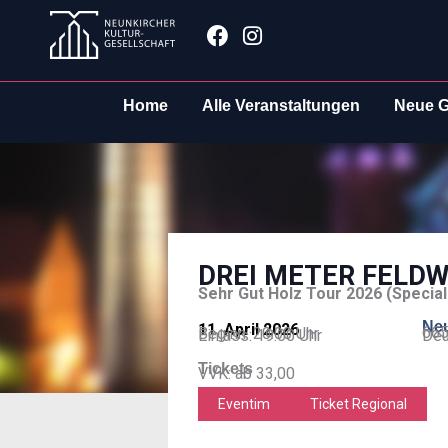
Zum
Facebook
Instagram
Inhalt
springen
Home
Alle Veranstaltungen
Neue G
DREI METER FELD
Sehr Gut Holz Tour 2026 (Special
Neu
11. April 2026
665
Beginn: 20:00 Uhr
Einlass: 19:00 Uhr
Deu
Tickets
VVK: ab 33,00
Eventim
Ticket Regional