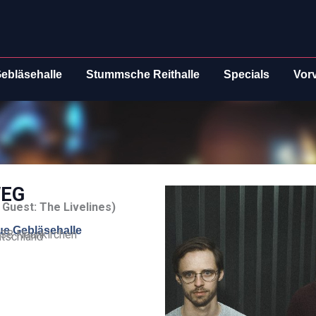
ebläsehalle
Stummsche Reithalle
Specials
Vor
WEG
 Guest: The Livelines)
e Gebläsehalle
38 Neunkirchen
tschland