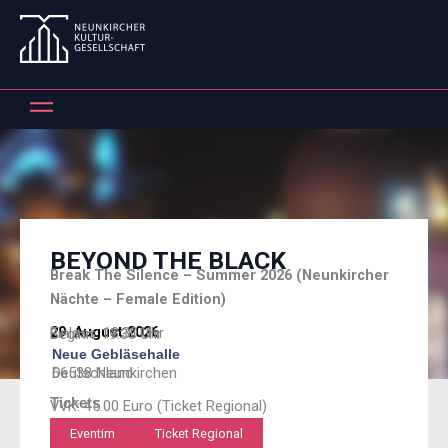
Zum
Inhalt
springen
BEYOND THE BLACK
Break The Silence – Summer 2026 (Neunkircher
Nächte – Female Edition)
29. August 2026
Einlass: 18:30 Uhr
Beginn: 19:30 Uhr
Neue Gebläsehalle
66538 Neunkirchen
Deutschland
Tickets
VVK: 45.00 Euro (Ticket Regional)
Eventim
Ticket Regional