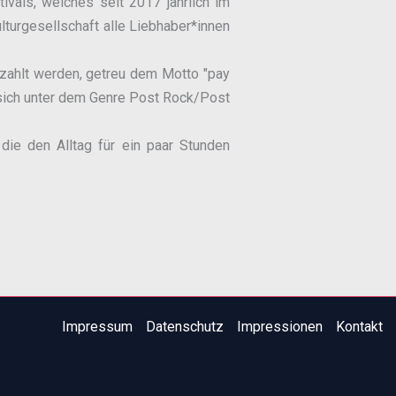
als, welches seit 2017 jährlich im
lturgesellschaft alle Liebhaber*innen
ezahlt werden, getreu dem Motto "pay
 sich unter dem Genre Post Rock/Post
 die den Alltag für ein paar Stunden
Impressum
Datenschutz
Impressionen
Kontakt