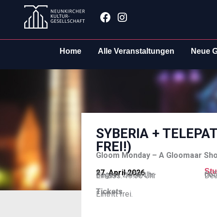
Zum
Facebook
Instagram
Inhalt
springen
Home
Alle Veranstaltungen
Neue G
SYBERIA + TELEPA
FREI!)
Gloom Monday – A Gloomaar Sh
Stu
27. April 2026
665
Beginn: 20:00 Uhr
Einlass: 19:30 Uhr
Deu
Tickets
Eintritt frei.