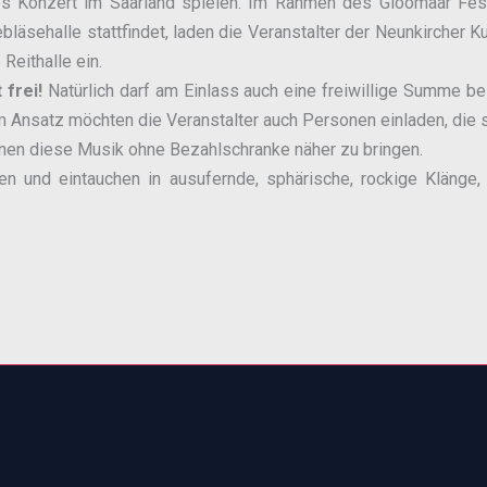
 Konzert im Saarland spielen. Im Rahmen des Gloomaar Festiv
läsehalle stattfindet, laden die Veranstalter der Neunkircher Ku
Reithalle ein.
 frei!
Natürlich darf am Einlass auch eine freiwillige Summe b
em Ansatz möchten die Veranstalter auch Personen einladen, die
hnen diese Musik ohne Bezahlschranke näher zu bringen.
gen und eintauchen in ausufernde, sphärische, rockige Klänge,