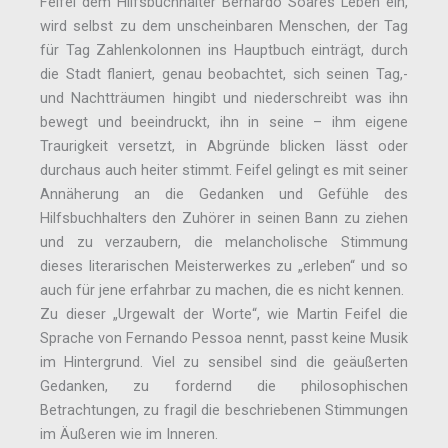
Feifel dem Hilfsbuchhalter Bernardo Soares Leben ein,
wird selbst zu dem unscheinbaren Menschen, der Tag
für Tag Zahlenkolonnen ins Hauptbuch einträgt, durch
die Stadt flaniert, genau beobachtet, sich seinen Tag,-
und Nachtträumen hingibt und niederschreibt was ihn
bewegt und beeindruckt, ihn in seine – ihm eigene
Traurigkeit versetzt, in Abgründe blicken lässt oder
durchaus auch heiter stimmt. Feifel gelingt es mit seiner
Annäherung an die Gedanken und Gefühle des
Hilfsbuchhalters den Zuhörer in seinen Bann zu ziehen
und zu verzaubern, die melancholische Stimmung
dieses literarischen Meisterwerkes zu „erleben“ und so
auch für jene erfahrbar zu machen, die es nicht kennen.
Zu dieser „Urgewalt der Worte“, wie Martin Feifel die
Sprache von Fernando Pessoa nennt, passt keine Musik
im Hintergrund. Viel zu sensibel sind die geäußerten
Gedanken, zu fordernd die philosophischen
Betrachtungen, zu fragil die beschriebenen Stimmungen
im Äußeren wie im Inneren.