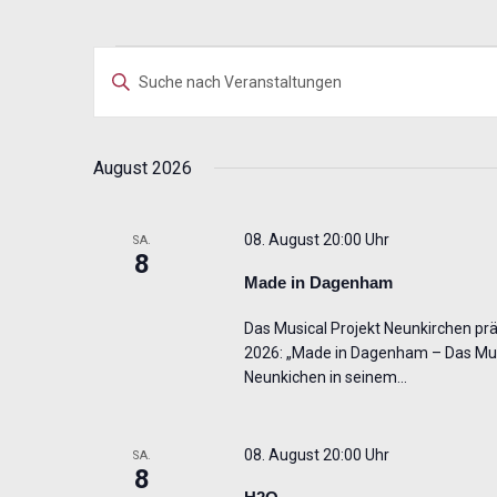
Veranstaltungen
Veranstaltungen
Bitte
Suche
Schlüsselwort
und
eingeben.
Ansichten,
Suche
August 2026
Navigation
nach
Veranstaltungen
08. August 20:00 Uhr
SA.
Schlüsselwort.
8
Made in Dagenham
Das Musical Projekt Neunkirchen präs
2026: „Made in Dagenham – Das Musi
Neunkichen in seinem…
08. August 20:00 Uhr
SA.
8