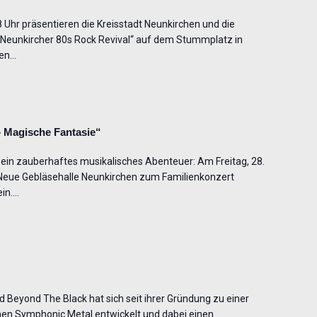
Uhr präsentieren die Kreisstadt Neunkirchen und die
 „Neunkircher 80s Rock Revival“ auf dem Stummplatz in
len…
– Magische Fantasie“
e ein zauberhaftes musikalisches Abenteuer: Am Freitag, 28.
 Neue Gebläsehalle Neunkirchen zum Familienkonzert
ein.…
Beyond The Black hat sich seit ihrer Gründung zu einer
en Symphonic Metal entwickelt und dabei einen