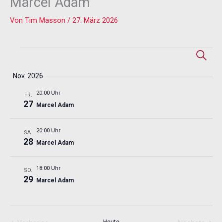
Marcel Adam
Von
Tim Masson
/
27. März 2026
Veranstaltungen
V
V
S
u
e
e
c
Nov. 2026
r
r
h
a
a
e
20:00 Uhr
FR.
n
n
27
Marcel Adam
s
s
t
t
20:00 Uhr
SA.
a
a
28
Marcel Adam
l
l
t
t
18:00 Uhr
SO.
u
u
29
Marcel Adam
n
n
g
g
e
A
n
n