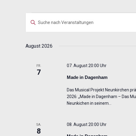
Veranstaltungen
Veranstaltungen
Bitte
Suche
Schlüsselwort
und
eingeben.
Ansichten,
Suche
August 2026
Navigation
nach
Veranstaltungen
07. August 20:00 Uhr
FR.
Schlüsselwort.
7
Made in Dagenham
Das Musical Projekt Neunkirchen präs
2026: „Made in Dagenham – Das Musi
Neunkichen in seinem…
08. August 20:00 Uhr
SA.
8