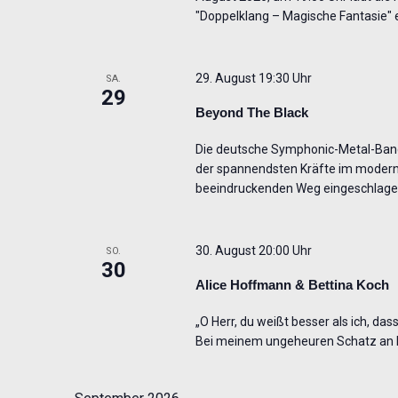
"Doppelklang – Magische Fantasie" 
29. August 19:30 Uhr
SA.
29
Beyond The Black
Die deutsche Symphonic-Metal-Band 
der spannendsten Kräfte im modern
beeindruckenden Weg eingeschlage
30. August 20:00 Uhr
SO.
30
Alice Hoffmann & Bettina Koch
„O Herr, du weißt besser als ich, das
Bei meinem ungeheuren Schatz an E