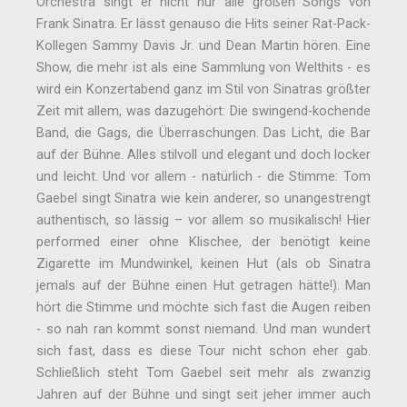
Orchestra singt er nicht nur alle großen Songs von
Frank Sinatra. Er lässt genauso die Hits seiner Rat-Pack-
Kollegen Sammy Davis Jr. und Dean Martin hören. Eine
Show, die mehr ist als eine Sammlung von Welthits - es
wird ein Konzertabend ganz im Stil von Sinatras größter
Zeit mit allem, was dazugehört: Die swingend-kochende
Band, die Gags, die Überraschungen. Das Licht, die Bar
auf der Bühne. Alles stilvoll und elegant und doch locker
und leicht. Und vor allem - natürlich - die Stimme: Tom
Gaebel singt Sinatra wie kein anderer, so unangestrengt
authentisch, so lässig – vor allem so musikalisch! Hier
performed einer ohne Klischee, der benötigt keine
Zigarette im Mundwinkel, keinen Hut (als ob Sinatra
jemals auf der Bühne einen Hut getragen hätte!). Man
hört die Stimme und möchte sich fast die Augen reiben
- so nah ran kommt sonst niemand. Und man wundert
sich fast, dass es diese Tour nicht schon eher gab.
Schließlich steht Tom Gaebel seit mehr als zwanzig
Jahren auf der Bühne und singt seit jeher immer auch