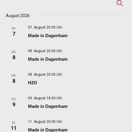
Veranstaltungen
Veransta
Ver
Suche
Suche
An
August 2026
und
Nav
Ansichte
07. August 20:00 Uhr
FR.
Navigati
7
Made in Dagenham
08. August 20:00 Uhr
SA.
8
Made in Dagenham
08. August 20:00 Uhr
SA.
8
H2O
09. August 18:00 Uhr
SO.
9
Made in Dagenham
11. August 20:00 Uhr
DI.
11
Made in Dagenham