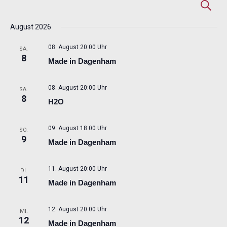
Veranstaltungen
Veransta
Ver
Suche
Suche
An
August 2026
und
Nav
Ansichte
08. August 20:00 Uhr
SA.
Navigati
8
Made in Dagenham
08. August 20:00 Uhr
SA.
8
H2O
09. August 18:00 Uhr
SO.
9
Made in Dagenham
11. August 20:00 Uhr
DI.
11
Made in Dagenham
12. August 20:00 Uhr
MI.
12
Made in Dagenham