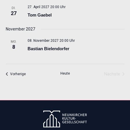
27. April 2027 20:00 Uhr
DI.
27
Tom Gaebel
November 2027
08. November 2027 20:00 Uhr
MO.
8
Bastian Bielendorfer
Heute
Nächste
Veranstaltungen
Vorherige
Veransta