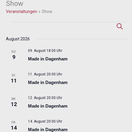
Show
Veranstaltungen
Veranstaltungen
Show
Veransta
Ver
Suche
Suche
An
August 2026
und
Nav
Ansichte
09. August 18:00 Uhr
SO.
Navigati
9
Made in Dagenham
11. August 20:00 Uhr
DI.
11
Made in Dagenham
12. August 20:00 Uhr
MI.
12
Made in Dagenham
14. August 20:00 Uhr
FR.
14
Made in Dagenham