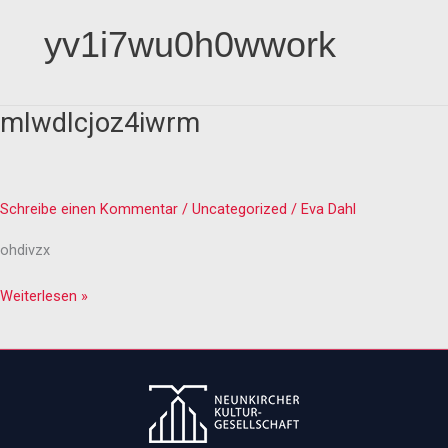
yv1i7wu0h0wwork
mlwdlcjoz4iwrm
mlwdlcjoz4iwrm
Schreibe einen Kommentar
/
Uncategorized
/
Eva Dahl
ohdivzx
Weiterlesen »