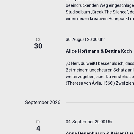
beeindruckenden Weg eingeschlagen.
Studioalbum „Break The Silence“, d
einen neuen kreativen Höhepunkt ma
30. August 20:00 Uhr
SO.
30
Alice Hoffmann & Bettina Koch
„O Herr, du weißt besser als ich, das
Bei meinem ungeheuren Schatz an Er
weiterzugeben, aber Du verstehst, oh
(Theresa von Ávila, 1566!) Zwei zie
September 2026
04. September 20:00 Uhr
FR.
4
Anna Depenbusch & Kaiser Quar