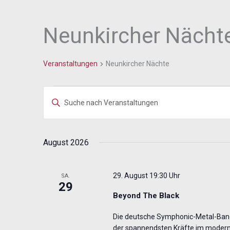
Neunkircher Nächt
Veranstaltungen
Veranstaltungen
Neunkircher Nächte
Veranstaltungen
Bitte
Suche
Schlüsselwort
und
eingeben.
Ansichten,
Suche
August 2026
Navigation
nach
Veranstaltungen
29. August 19:30 Uhr
SA.
Schlüsselwort.
29
Beyond The Black
Die deutsche Symphonic-Metal-Band 
der spannendsten Kräfte im modern