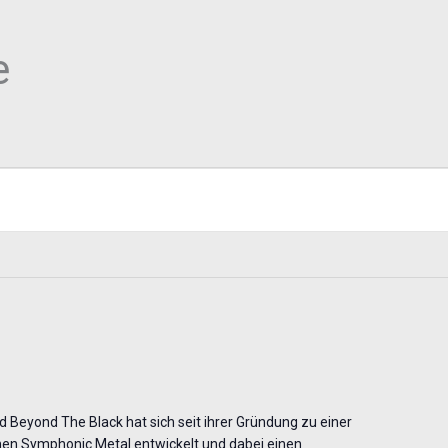
e
Beyond The Black hat sich seit ihrer Gründung zu einer
en Symphonic Metal entwickelt und dabei einen